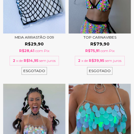
TOP CARNAVIBES
MEIA ARRASTÃO 009
R$79,90
R$29,90
R$75,91
com
Pix
R$28,41
com
Pix
2
x de
R$39,95
sem juros
2
x de
R$14,95
sem juros
ESGOTADO
ESGOTADO