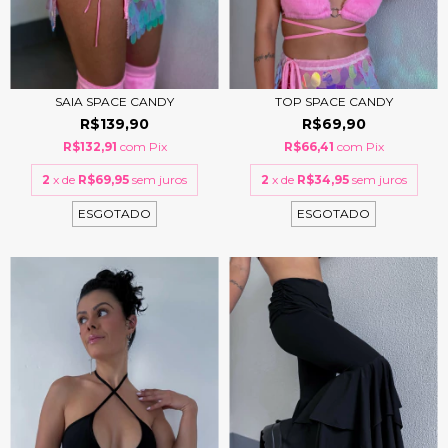
SAIA SPACE CANDY
TOP SPACE CANDY
R$139,90
R$69,90
R$132,91
com
Pix
R$66,41
com
Pix
2
x de
R$69,95
sem juros
2
x de
R$34,95
sem juros
ESGOTADO
ESGOTADO