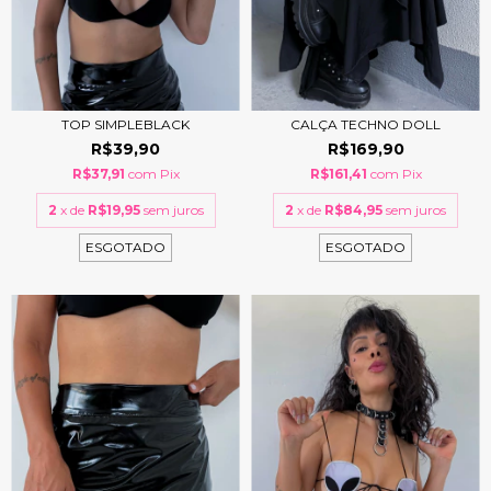
TOP SIMPLEBLACK
CALÇA TECHNO DOLL
R$39,90
R$169,90
R$37,91
com
Pix
R$161,41
com
Pix
2
x de
R$19,95
sem juros
2
x de
R$84,95
sem juros
ESGOTADO
ESGOTADO