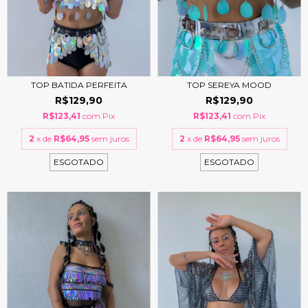
TOP BATIDA PERFEITA
TOP SEREYA MOOD
R$129,90
R$129,90
R$123,41
com
Pix
R$123,41
com
Pix
2
x de
R$64,95
sem juros
2
x de
R$64,95
sem juros
ESGOTADO
ESGOTADO