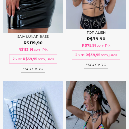
TOP ALIEN
SAIA LUNAR BASS
R$79,90
R$119,90
R$75,91
com
Pix
R$113,91
com
Pix
2
x de
R$39,95
sem juros
2
x de
R$59,95
sem juros
ESGOTADO
ESGOTADO