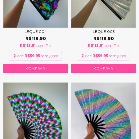
LEQUE 004
LEQUE 005
R$119,90
R$119,90
R$113,91
com
Pix
R$113,91
com
Pix
2
x de
R$59,95
sem juros
2
x de
R$59,95
sem juros