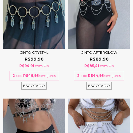
CINTO CRYSTAL
CINTO AFTERGLOW
R$99,90
R$89,90
R$94,91
com
Pix
R$85,41
com
Pix
2
x de
R$49,95
sem juros
2
x de
R$44,95
sem juros
ESGOTADO
ESGOTADO