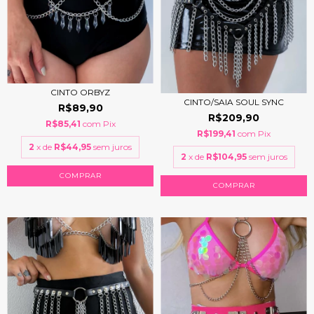
CINTO ORBYZ
CINTO/SAIA SOUL SYNC
R$89,90
R$209,90
R$85,41
com
Pix
R$199,41
com
Pix
2
x de
R$44,95
sem juros
2
x de
R$104,95
sem juros
COMPRAR