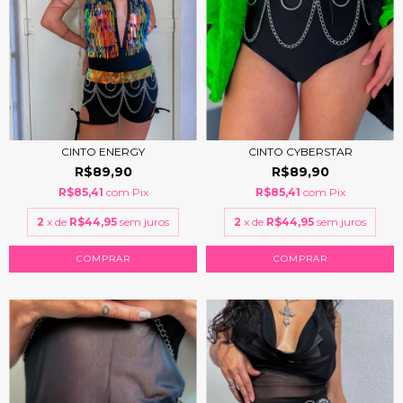
CINTO CYBERSTAR
CINTO ENERGY
R$89,90
R$89,90
R$85,41
com
Pix
R$85,41
com
Pix
2
x de
R$44,95
sem juros
2
x de
R$44,95
sem juros
COMPRAR
COMPRAR