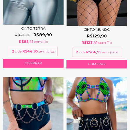
CINTO TERRA
CINTO MUNDO
R$89,90
R$89,90
R$129,90
R$85,41
com
Pix
R$123,41
com
Pix
2
x de
R$44,95
sem juros
2
x de
R$64,95
sem juros
COMPRAR
COMPRAR