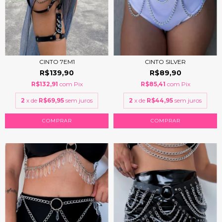
CINTO 7EM1
CINTO SILVER
R$139,90
R$89,90
R$132,91
com
Pix
R$85,41
com
Pix
2
x de
R$69,95
sem juros
2
x de
R$44,95
sem juros
COMPRAR
COMPRAR