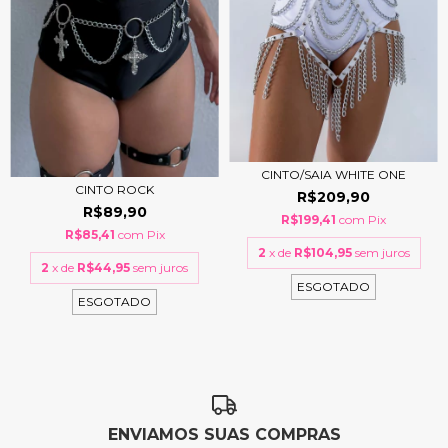
CINTO/SAIA WHITE ONE
CINTO ROCK
R$209,90
R$89,90
R$199,41
com
Pix
R$85,41
com
Pix
2
x de
R$104,95
sem juros
2
x de
R$44,95
sem juros
ESGOTADO
ESGOTADO
ENVIAMOS SUAS COMPRAS