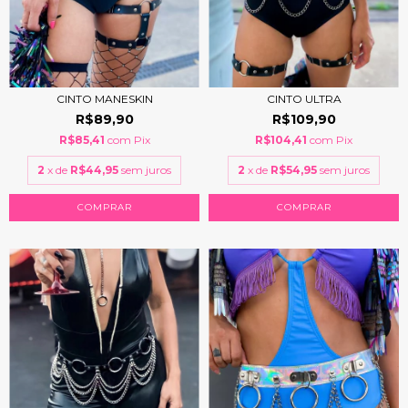
CINTO MANESKIN
CINTO ULTRA
R$89,90
R$109,90
R$85,41
com
Pix
R$104,41
com
Pix
2
x de
R$44,95
sem juros
2
x de
R$54,95
sem juros
COMPRAR
COMPRAR