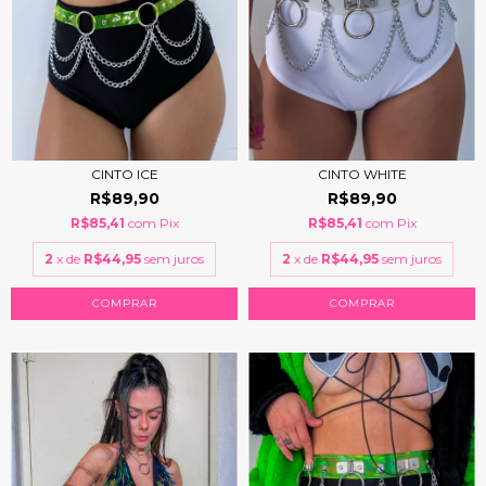
CINTO WHITE
CINTO ICE
R$89,90
R$89,90
R$85,41
com
Pix
R$85,41
com
Pix
2
x de
R$44,95
sem juros
2
x de
R$44,95
sem juros
COMPRAR
COMPRAR