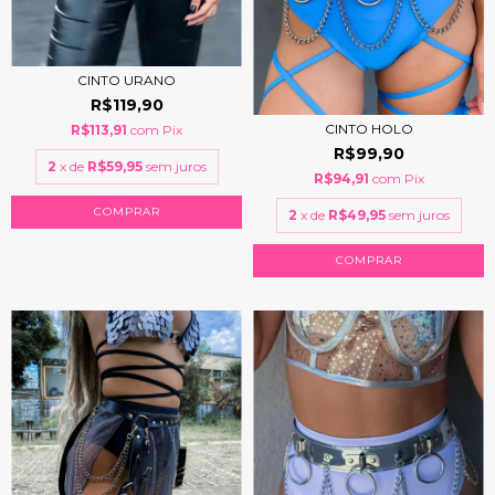
CINTO URANO
R$119,90
CINTO HOLO
R$113,91
com
Pix
R$99,90
2
x de
R$59,95
sem juros
R$94,91
com
Pix
COMPRAR
2
x de
R$49,95
sem juros
COMPRAR