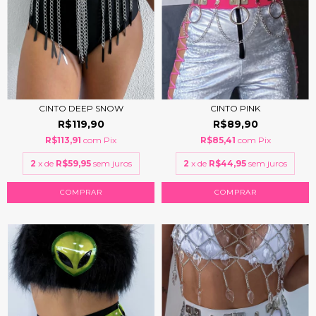
CINTO DEEP SNOW
CINTO PINK
R$119,90
R$89,90
R$113,91
com
Pix
R$85,41
com
Pix
2
x de
R$59,95
sem juros
2
x de
R$44,95
sem juros
COMPRAR
COMPRAR