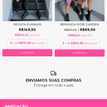
REGATA PLANAXIS
BERMUDA ROSE GARDEN
R$149,90
R$69,90
R$129,90
R$142,41
com
Pix
R$66,41
com
Pix
2
x de
R$74,95
sem juros
2
x de
R$34,95
sem juros
COMPRAR
COMPRAR
ENVIAMOS SUAS COMPRAS
Entrega em todo o país
NAVEGAÇÃO