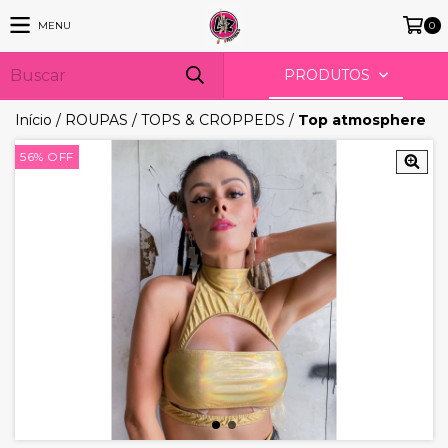
MENU
0
PRODUTOS
Início
/
ROUPAS
/
TOPS & CROPPEDS
/
Top atmosphere
56
%
OFF