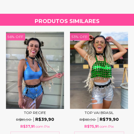
PRODUTOS SIMILARES
56
%
OFF
53
%
OFF
TOP RECIFE
TOP VAI BRASIL
R$39,90
R$79,90
R$89,90
R$169,90
R$37,91
com
Pix
R$75,91
com
Pix