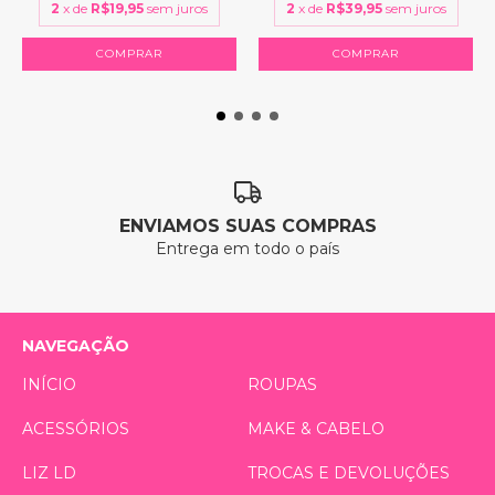
2
x de
R$19,95
sem juros
2
x de
R$39,95
sem juros
COMPRAR
ENVIAMOS SUAS COMPRAS
Entrega em todo o país
NAVEGAÇÃO
INÍCIO
ROUPAS
ACESSÓRIOS
MAKE & CABELO
LIZ LD
TROCAS E DEVOLUÇÕES