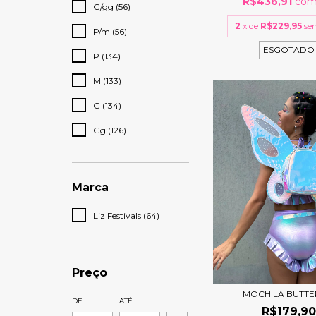
R$436,91
co
G/gg (56)
2
x de
R$229,95
se
P/m (56)
ESGOTADO
P (134)
M (133)
G (134)
Gg (126)
Marca
Liz Festivals (64)
Preço
MOCHILA BUTTE
DE
ATÉ
R$179,9