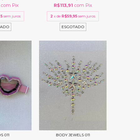
6
com
Pix
R$113,91
com
Pix
45
sem juros
2
x de
R$59,95
sem juros
TADO
ESGOTADO
S 011
BODY JEWELS 011