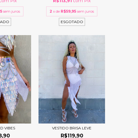
com
Pix
R$113,91
com
Pix
95
sem juros
2
x de
R$59,95
sem juros
TADO
ESGOTADO
D VIBES
VESTIDO BRISA LEVE
8,90
R$119,90