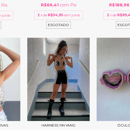
R$66,41
com
Pix
R$188,9
m
Pix
2
x de
R$34,95
sem juros
2
x de
R$99,
 juros
ESGOTADO
ESGO
IVAS
HARNESS YIN YANG
ÓCULO