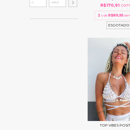
R$170,91
co
2
x de
R$89,95
sem
ESGOTADO
TOP VIBES POSIT