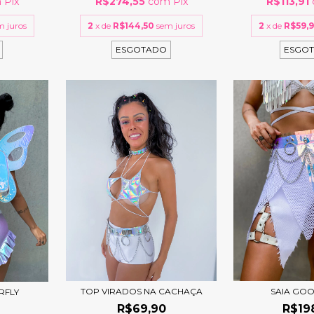
m
Pix
R$274,55
com
Pix
R$113,91
m juros
2
x de
R$144,50
sem juros
2
x de
R$59,
ESGOTADO
ESGO
TOP VIRADOS NA CACHAÇA
SAIA GOO
RFLY
R$69,90
R$19
0