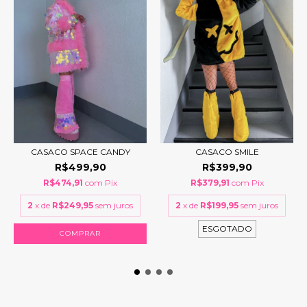
CASACO SPACE CANDY
CASACO SMILE
R$499,90
R$399,90
R$474,91
com
Pix
R$379,91
com
Pix
2
x de
R$249,95
sem juros
2
x de
R$199,95
sem juros
ESGOTADO