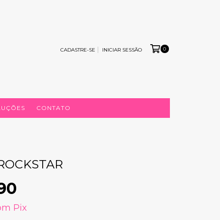
0
CADASTRE-SE
INICIAR SESSÃO
LUÇÕES
CONTATO
 ROCKSTAR
90
om
Pix