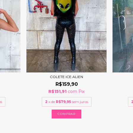
COLETE ICE ALIEN
R$159,90
R$151,91
com
Pix
os
2
x de
R$79,95
sem juros
COMPRAR