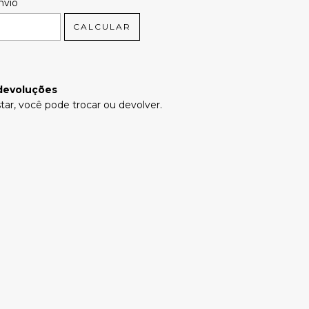
 CEP:
ALTERAR CEP
nvio
CALCULAR
devoluções
tar, você pode trocar ou devolver.