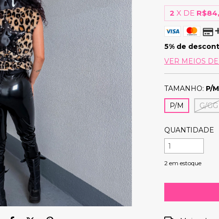
2
X DE
R$84
5% de descon
VER MEIOS D
TAMANHO:
P/
P/M
G/GG
QUANTIDADE
2
em estoque