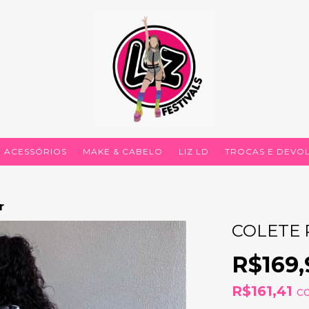
ACESSÓRIOS
MAKE & CABELO
LIZ LD
TROCAS E DEVO
r
COLETE
R$169,
R$161,41
c