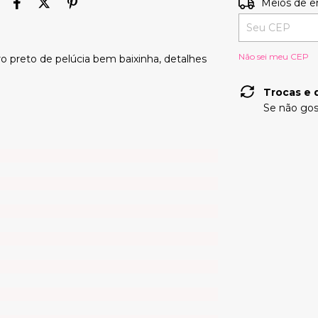
Entregas para o
Meios de e
Não sei meu CEP
o preto de pelúcia bem baixinha, detalhes
Trocas e 
Se não gos