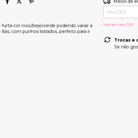
Entregas para o
Meios de e
Não sei meu CEP
furta-cor roxo/beje/verde podendo variar a
ilás, com punhos listrados, perfeito para ir
Trocas e 
Se não gos