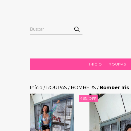
INÍCIO
ROUPAS
Início
ROUPAS
BOMBERS
Bomber Iris
/
/
/
46
%
OFF