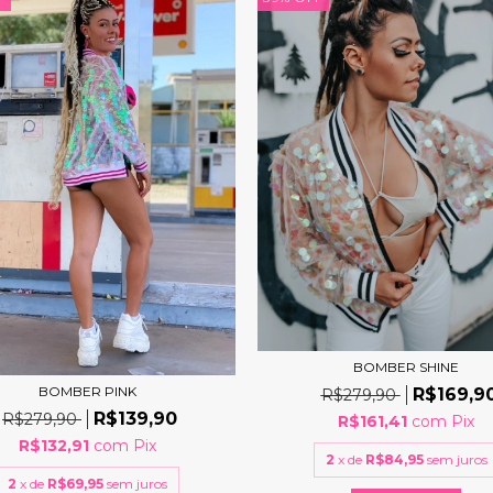
BOMBER SHINE
BOMBER PINK
R$169,9
R$279,90
R$139,90
R$279,90
R$161,41
com
Pix
R$132,91
com
Pix
2
x de
R$84,95
sem juros
2
x de
R$69,95
sem juros