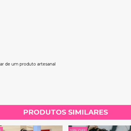
tar de um produto artesanal
PRODUTOS SIMILARES
F
39
%
OFF