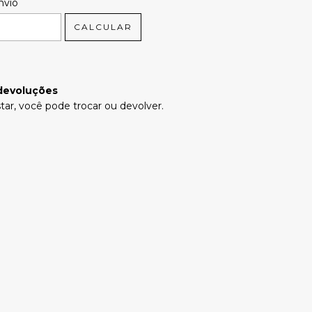
 CEP:
ALTERAR CEP
nvio
CALCULAR
devoluções
tar, você pode trocar ou devolver.