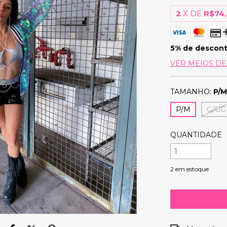
2
X DE
R$74,
5% de descon
VER MEIOS D
TAMANHO:
P/
P/M
G/GG
QUANTIDADE
2
em estoque