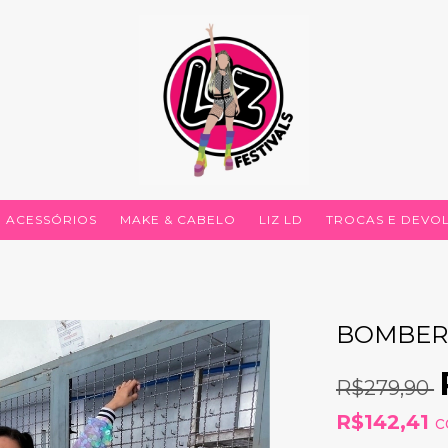
ACESSÓRIOS
MAKE & CABELO
LIZ LD
TROCAS E DEVO
BOMBER 
R$279,90
R$142,41